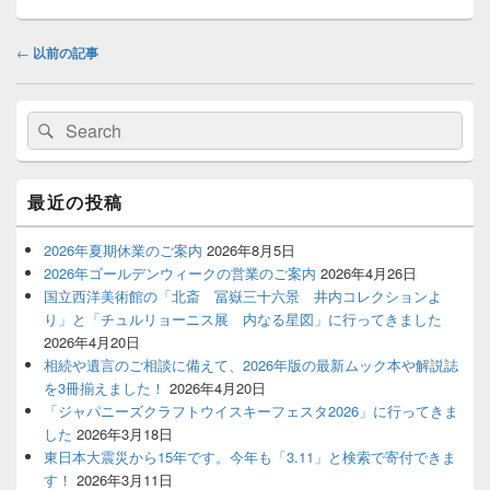
投
←
以前の記事
稿
ナ
メ
ビ
検
検
イ
ゲ
索
ン
索
ー
サ
対
イ
シ
象:
最近の投稿
ド
ョ
バ
ン
ー
2026年夏期休業のご案内
2026年8月5日
ウ
2026年ゴールデンウィークの営業のご案内
2026年4月26日
ィ
国立西洋美術館の「北斎 冨嶽三十六景 井内コレクションよ
ジ
り」と「チュルリョーニス展 内なる星図」に行ってきました
ェ
2026年4月20日
ッ
ト
相続や遺言のご相談に備えて、2026年版の最新ムック本や解説誌
エ
を3冊揃えました！
2026年4月20日
リ
「ジャパニーズクラフトウイスキーフェスタ2026」に行ってきま
ア
した
2026年3月18日
東日本大震災から15年です。今年も「3.11」と検索で寄付できま
す！
2026年3月11日