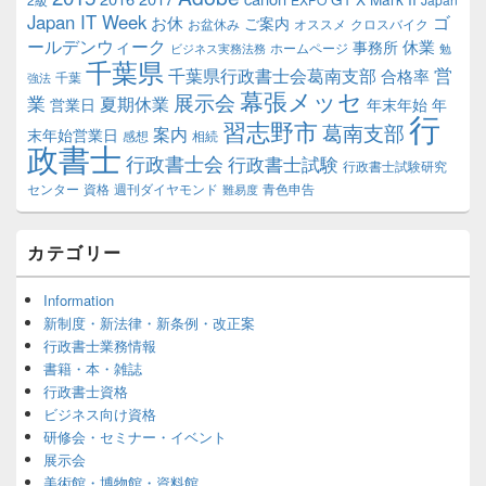
Japan IT Week
ゴ
お休
ご案内
お盆休み
オススメ
クロスバイク
ールデンウィーク
休業
事務所
ホームページ
ビジネス実務法務
勉
千葉県
営
千葉県行政書士会葛南支部
合格率
千葉
強法
幕張メッセ
展示会
業
夏期休業
営業日
年末年始
年
行
習志野市
葛南支部
案内
末年始営業日
感想
相続
政書士
行政書士会
行政書士試験
行政書士試験研究
センター
資格
週刊ダイヤモンド
青色申告
難易度
カテゴリー
Information
新制度・新法律・新条例・改正案
行政書士業務情報
書籍・本・雑誌
行政書士資格
ビジネス向け資格
研修会・セミナー・イベント
展示会
美術館・博物館・資料館