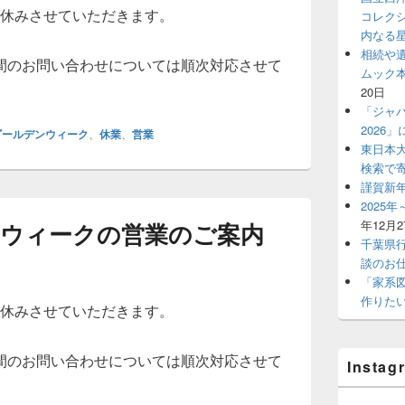
ッ
、お休みさせていただきます。
コレク
ト
内なる
エ
リ
相続や遺
間のお問い合わせについては順次対応させて
ア
ムック
20日
「ジャ
2026
ゴールデンウィーク
、
休業
、
営業
東日本大
検索で
謹賀新年
2025
年12月2
デンウィークの営業のご案内
千葉県
談のお
「家系
作りた
、お休みさせていただきます。
間のお問い合わせについては順次対応させて
Instag