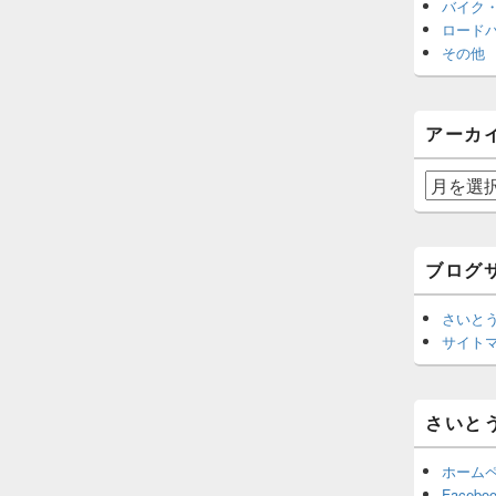
バイク・
ロード
その他
アーカ
ア
ー
カ
イ
ブログ
ブ
さいと
サイト
さいと
ホーム
Facebo