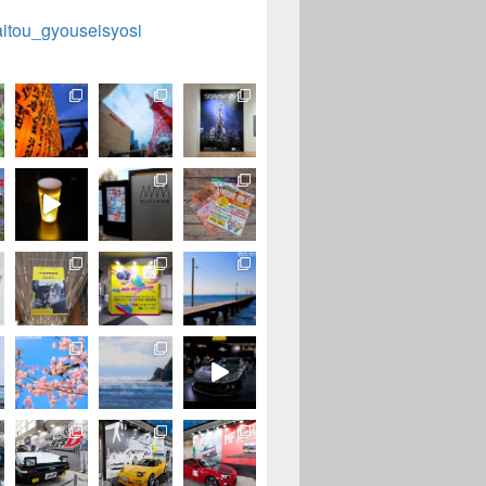
aitou_gyouseisyosi