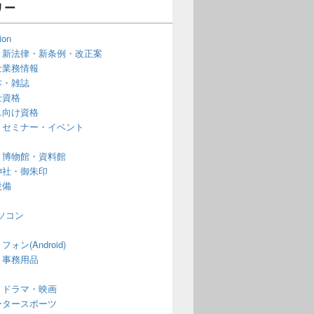
リー
ion
・新法律・新条例・改正案
士業務情報
本・雑誌
士資格
ス向け資格
・セミナー・イベント
・博物館・資料館
神社・御朱印
設備
ソコン
ォン(Android)
・事務用品
・ドラマ・映画
ータースポーツ