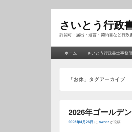
さいとう行政書
許認可・届出・遺言・契約書など行政
メ
ホーム
さいとう行政書士事務
イ
ン
メ
ニ
「
お休
」タグアーカイブ
ュ
ー
2026年ゴール
2026年4月26日
に
owner
が投稿