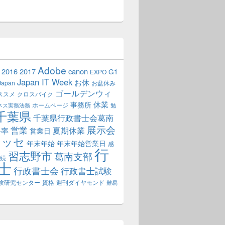
Adobe
2016
2017
canon
G1
EXPO
Japan IT Week
お休
Japan
お盆休み
ゴールデンウィ
ススメ
クロスバイク
休業
事務所
ホームページ
ネス実務法務
勉
千葉県
千葉県行政書士会葛南
展示会
営業
夏期休業
格率
営業日
メッセ
年末年始
年末年始営業日
感
行
習志野市
葛南支部
続
士
行政書士会
行政書士試験
験研究センター
資格
週刊ダイヤモンド
難易