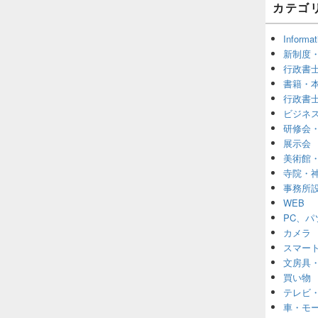
カテゴ
Informat
新制度
行政書
書籍・
行政書
ビジネ
研修会
展示会
美術館
寺院・
事務所
WEB
PC、パ
カメラ
スマートフ
文房具
買い物
テレビ
車・モ