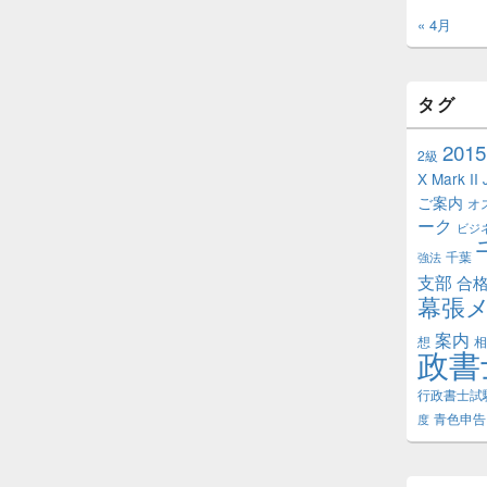
« 4月
タグ
2015
2級
X Mark II
ご案内
オ
ーク
ビジ
千葉
強法
支部
合
幕張
案内
想
相
政書
行政書士試
青色申告
度