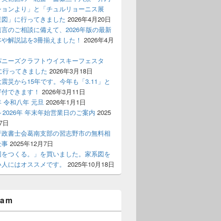
ションより」と「チュルリョーニス展
星図」に行ってきました
2026年4月20日
言のご相談に備えて、2026年版の最新
本や解説誌を3冊揃えました！
2026年4月
パニーズクラフトウイスキーフェスタ
」に行ってきました
2026年3月18日
震災から15年です。今年も「3.11」と
寄付できます！
2026年3月11日
 令和八年 元旦
2026年1月1日
年～2026年 年末年始営業日のご案内
2025
7日
行政書士会葛南支部の習志野市の無料相
仕事
2025年12月7日
図をつくる。」を買いました。家系図を
い人にはオススメです。
2025年10月18日
ram