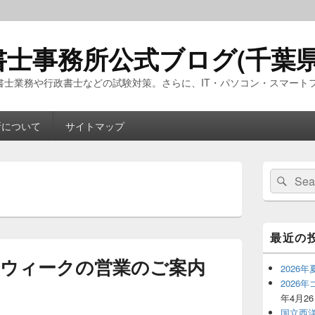
士事務所公式ブログ(千葉県
書士業務や行政書士などの試験対策。さらに、IT・パソコン・スマート
所について
サイトマップ
メ
検
検
イ
索
ン
索
サ
対
イ
象:
ド
最近の
バ
ー
デンウィークの営業のご案内
ウ
2026
ィ
2026
ジ
年4月2
ェ
国立西